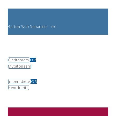
Button With Separator Text
Claritataem
OR
Mutatonaem
Impenrdiete
OR
Henrdrerite