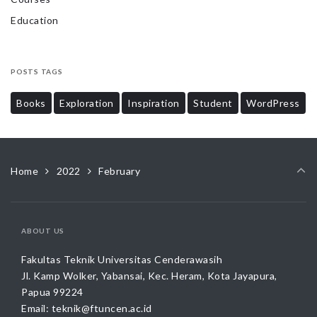
Education
POSTS TAGS
Books
Exploration
Inspiration
Student
WordPress
Home
2022
February
ABOUT US
Fakultas Teknik Universitas Cenderawasih
Jl. Kamp Wolker, Yabansai, Kec. Heram, Kota Jayapura,
Papua 99224
Email:
teknik@ftuncen.ac.id