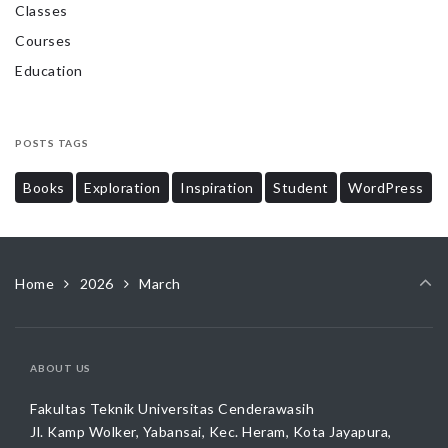
Classes
Courses
Education
POSTS TAGS
Books
Exploration
Inspiration
Student
WordPress
Home
2026
March
ABOUT US
Fakultas Teknik Universitas Cenderawasih
Jl. Kamp Wolker, Yabansai, Kec. Heram, Kota Jayapura,