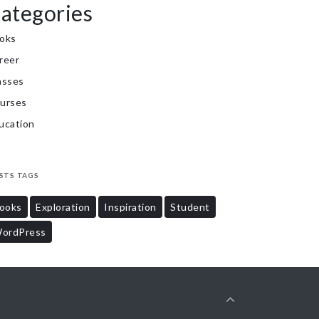
ategories
oks
reer
asses
urses
ucation
STS TAGS
ooks
Exploration
Inspiration
Student
ordPress