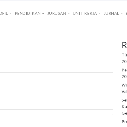
OFIL
PENDIDIKAN
JURUSAN
UNIT KERJA
JURNAL
R
Ti
20
Pe
20
Wo
Va
Se
Ku
Ge
Pr