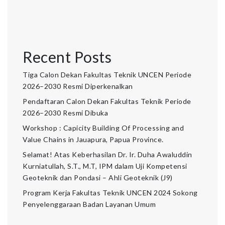
di Kabupaten Biak Numfor....
October 24, 2021
0
Recent Posts
Tiga Calon Dekan Fakultas Teknik UNCEN Periode
2026–2030 Resmi Diperkenalkan
Pendaftaran Calon Dekan Fakultas Teknik Periode
2026–2030 Resmi Dibuka
Workshop : Capicity Building Of Processing and
Value Chains in Jauapura, Papua Province.
Selamat! Atas Keberhasilan Dr. Ir. Duha Awaluddin
Kurniatullah, S.T., M.T, IPM dalam Uji Kompetensi
Geoteknik dan Pondasi – Ahli Geoteknik (J9)
Program Kerja Fakultas Teknik UNCEN 2024 Sokong
Penyelenggaraan Badan Layanan Umum